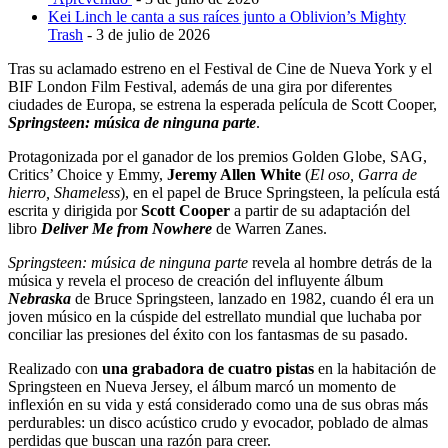
Kei Linch le canta a sus raíces junto a Oblivion’s Mighty
Trash
- 3 de julio de 2026
Tras su aclamado estreno en el Festival de Cine de Nueva York y el
BIF London Film Festival, además de una gira por diferentes
ciudades de Europa, se estrena la esperada película de Scott Cooper,
Springsteen: música de ninguna parte
.
Protagonizada por el ganador de los premios Golden Globe, SAG,
Critics’ Choice y Emmy,
Jeremy Allen White
(
El oso, Garra de
hierro, Shameless
), en el papel de Bruce Springsteen, la película está
escrita y dirigida por
Scott Cooper
a partir de su adaptación del
libro
Deliver Me from Nowhere
de Warren Zanes.
Springsteen: música de ninguna parte
revela al hombre detrás de la
música y revela el proceso de creación del influyente álbum
Nebraska
de Bruce Springsteen, lanzado en 1982, cuando él era un
joven músico en la cúspide del estrellato mundial que luchaba por
conciliar las presiones del éxito con los fantasmas de su pasado.
Realizado con
una grabadora de cuatro pistas
en la habitación de
Springsteen en Nueva Jersey, el álbum marcó un momento de
inflexión en su vida y está considerado como una de sus obras más
perdurables: un disco acústico crudo y evocador, poblado de almas
perdidas que buscan una razón para creer.