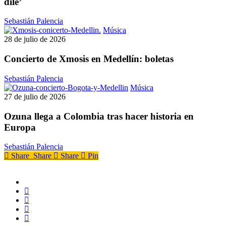
dile’
sencillo
‘Decídete
Sebastián Palencia
y
Concierto
Música
dile’
de
28 de julio de 2026
Xmosis
en
Concierto de Xmosis en Medellín: boletas
Medellín:
boletas
Sebastián Palencia
Ozuna
Música
llega
27 de julio de 2026
a
Colombia
Ozuna llega a Colombia tras hacer historia en
tras
Europa
hacer
historia
Sebastián Palencia
en
Share
Share
Share
Pin
Europa
x-
twitter
facebook
youtube
instagram
whatsapp