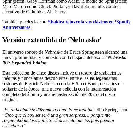
Springsteen; Gaby Hoffman como Adele, la madre de Springsteen;
Marc Maron como Chuck Plotkin; y David Krumholtz como el
ejecutivo de Columbia, Al Tellery.
También puedes leer ►
Shakira reinventa sus clásicos en ‘Spotify
Anniversaries’
Versión extendida de ‘Nebraska’
El universo sonoro de
Nebraska
de Bruce Springsteen alcanzó una
nueva profundidad y contexto con la llegada del
box set
Nebraska
’82: Expanded Edition
.
Esta colección de cinco discos incluye un tesoro de grabaciones
inéditas y nunca antes descubiertas, entre ellas las legendarias
sesiones de Electric Nebraska con la E Street Band, descartes en
solitario de la época, una nueva película con la interpretación
completa del álbum y una remasterización de 2025 del disco
original.
“
Es radicalmente diferente a como lo recordaba
”, dijo Springsteen.
“
Creo que el box set será una gran sorpresa… porque me
sorprendió incluso a mí. Será divertido que los fans puedan
escucharlo.
”