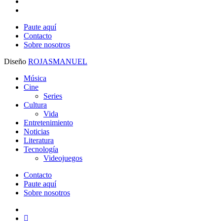
tiktok
threads
Paute aquí
Contacto
Sobre nosotros
Diseño
ROJASMANUEL
Close
Música
Menu
Cine
Series
Cultura
Vida
Entretenimiento
Noticias
Literatura
Tecnología
Videojuegos
Contacto
Paute aquí
Sobre nosotros
x-
twitter
facebook