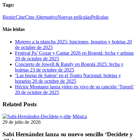
Tags:
Biopic
Cine
Cine Alternativo
Nuevas películas
Películas
Más leidas
Mujeres a la plancha 2025: funciones, horarios y boletas
20
de octubre de 2025
Festival Pa’ Gozar y Cantar 2026 en Bogotá: fecha y artistas
29 de octubre de 2025
Concierto de Jowell & Randy en Bogotá 2025: fecha y
boletas
23 de octubre de 2025
‘Las brujas de Salem’ en el Teatro Nacional: boletas y
horarios
20 de octubre de 2025
Héctor Montaner lanza video en vivo de su canción ‘Tururú’
20 de octubre de 2025
Related Posts
Sabi
Música
Hernández
29 de julio de 2026
lanza
su
Sabi Hernández lanza su nuevo sencillo ‘Decídete y
nuevo