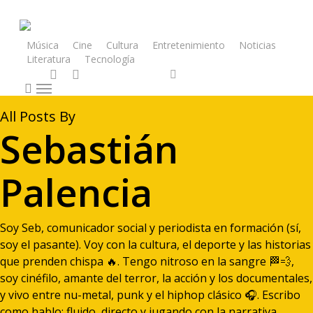
Skip
google.com, pub-1157132908734156, DIRECT, f08c47fec0942fa0
to
main
Música
Cine
Cultura
Entretenimiento
Noticias
Literatura
Tecnología
content
x-
facebook
youtube
instagram
whatsapp
tiktok
twitter
search
Menu
All Posts By
Sebastián
Palencia
Soy Seb, comunicador social y periodista en formación (sí,
soy el pasante). Voy con la cultura, el deporte y las historias
que prenden chispa 🔥. Tengo nitroso en la sangre 🏁💨,
soy cinéfilo, amante del terror, la acción y los documentales,
y vivo entre nu-metal, punk y el hiphop clásico 🎧. Escribo
como hablo: fluido, directo y jugando con la narrativa.