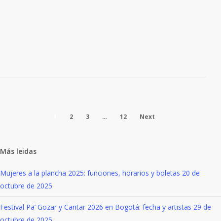
Cypress Hill, una de las agrupaciones más
influyentes en la historia del hip hop y…
17 de julio de 2026
Read More
Programación del Día
1
2
3
…
12
Next
Nacional de la Música Popular
Más leidas
2026
Mujeres a la plancha 2025: funciones, horarios y boletas
20 de
By
Sebastián Palencia
Música
,
Vórtice
octubre de 2025
Festival Pa’ Gozar y Cantar 2026 en Bogotá: fecha y artistas
29 de
Dentro de la vertiginosa industria del
octubre de 2025