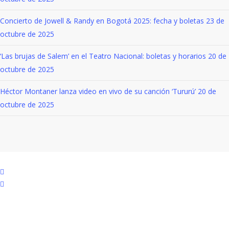
espectáculo, pocas plataformas han logrado
Concierto de Jowell & Randy en Bogotá 2025: fecha y boletas
23 de
octubre de 2025
conectar con el público…
‘Las brujas de Salem’ en el Teatro Nacional: boletas y horarios
20 de
octubre de 2025
Read More
Héctor Montaner lanza video en vivo de su canción ‘Tururú’
20 de
octubre de 2025
x-
twitter
facebook
youtube
instagram
whatsapp