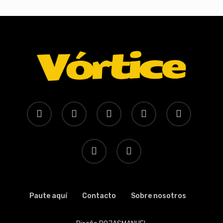
x-
facebook
youtube
instagram
whatsapp
twitter
tiktok
threads
Paute aquí
Contacto
Sobre nosotros