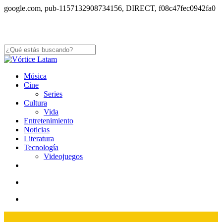
S
google.com, pub-1157132908734156, DIRECT, f08c47fec0942fa0
to
m
co
Close
Search
search
Menu
Música
Cine
Series
Cultura
Vida
Entretenimiento
Noticias
Literatura
Tecnología
Videojuegos
x-
facebook
youtube
instagram
whatsapp
tiktok
twitter
search
Menu