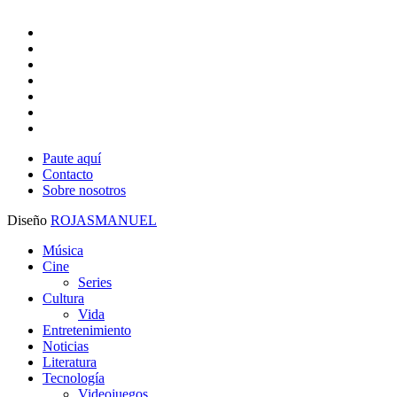
x-
twitter
facebook
youtube
instagram
whatsapp
tiktok
threads
Paute aquí
Contacto
Sobre nosotros
Diseño
ROJASMANUEL
Close
Música
Menu
Cine
Series
Cultura
Vida
Entretenimiento
Noticias
Literatura
Tecnología
Videojuegos