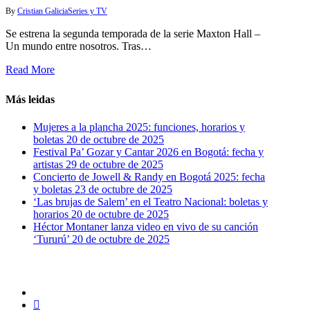
By
Cristian Galicia
Series y TV
Se estrena la segunda temporada de la serie Maxton Hall –
Un mundo entre nosotros. Tras…
Read More
Más leidas
Mujeres a la plancha 2025: funciones, horarios y
boletas
20 de octubre de 2025
Festival Pa’ Gozar y Cantar 2026 en Bogotá: fecha y
artistas
29 de octubre de 2025
Concierto de Jowell & Randy en Bogotá 2025: fecha
y boletas
23 de octubre de 2025
‘Las brujas de Salem’ en el Teatro Nacional: boletas y
horarios
20 de octubre de 2025
Héctor Montaner lanza video en vivo de su canción
‘Tururú’
20 de octubre de 2025
x-
twitter
facebook