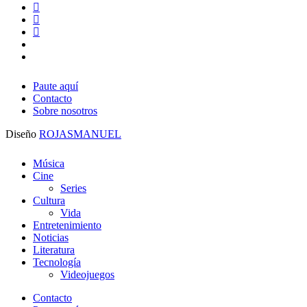
youtube
instagram
whatsapp
tiktok
threads
Paute aquí
Contacto
Sobre nosotros
Diseño
ROJASMANUEL
Close
Música
Menu
Cine
Series
Cultura
Vida
Entretenimiento
Noticias
Literatura
Tecnología
Videojuegos
Contacto