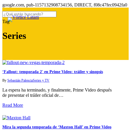
S
google.com, pub-1157132908734156, DIRECT, f08c47fec0942fa0
to
m
search
Menu
Close
co
Tag
Search
Series
‘Fallout: temporada 2′ en Prime Video: tráiler y sinopsis
By
Sebastián Palencia
Series y TV
La espera ha terminado, y finalmente, Prime Video después
de presentar el tráiler oficial de…
Read More
Mira la segunda temporada de ‘Maxton Hall’ en Prime Video