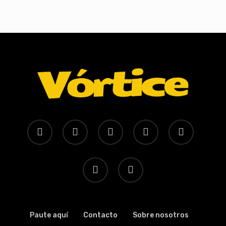
x-
facebook
youtube
instagram
whatsapp
twitter
tiktok
threads
Paute aquí
Contacto
Sobre nosotros