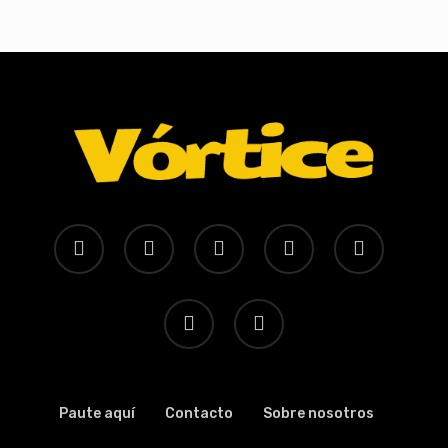
x-
facebook
youtube
instagram
whatsapp
twitter
tiktok
threads
Paute aquí
Contacto
Sobre nosotros