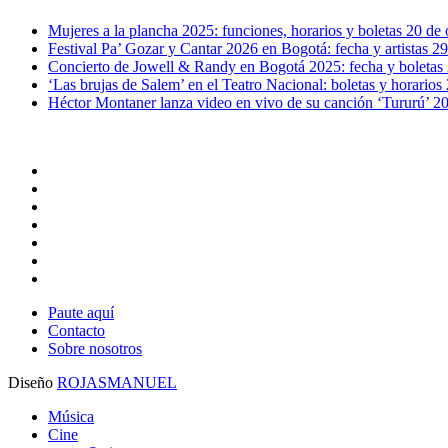
Mujeres a la plancha 2025: funciones, horarios y boletas
20 de 
Festival Pa’ Gozar y Cantar 2026 en Bogotá: fecha y artistas
29
Concierto de Jowell & Randy en Bogotá 2025: fecha y boletas
‘Las brujas de Salem’ en el Teatro Nacional: boletas y horarios
Héctor Montaner lanza video en vivo de su canción ‘Tururú’
20
x-
twitter
facebook
youtube
instagram
whatsapp
tiktok
threads
Paute aquí
Contacto
Sobre nosotros
Diseño
ROJASMANUEL
Close
Música
Menu
Cine