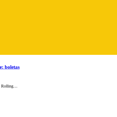
e: boletas
os Rolling…