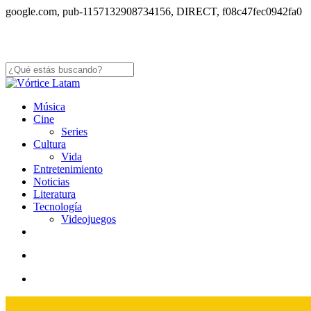
S
google.com, pub-1157132908734156, DIRECT, f08c47fec0942fa0
to
m
co
Close
Search
search
Menu
Música
Cine
Series
Cultura
Vida
Entretenimiento
Noticias
Literatura
Tecnología
Videojuegos
x-
facebook
youtube
instagram
whatsapp
tiktok
twitter
search
Menu