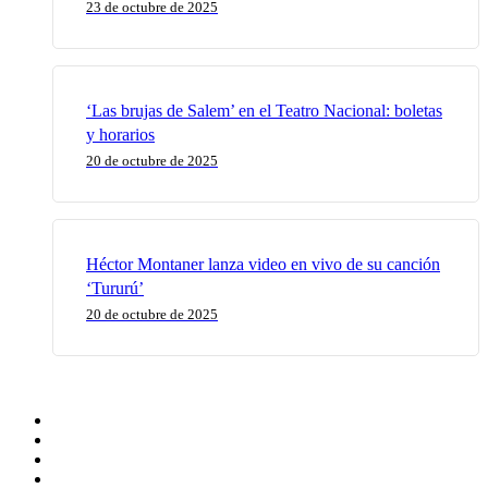
23 de octubre de 2025
‘Las brujas de Salem’ en el Teatro Nacional: boletas
y horarios
20 de octubre de 2025
Héctor Montaner lanza video en vivo de su canción
‘Tururú’
20 de octubre de 2025
x-
twitter
facebook
youtube
instagram