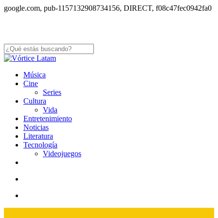
S
google.com, pub-1157132908734156, DIRECT, f08c47fec0942fa0
to
m
co
Close
Search
search
Menu
Música
Cine
Series
Cultura
Vida
Entretenimiento
Noticias
Literatura
Tecnología
Videojuegos
x-
facebook
youtube
instagram
whatsapp
tiktok
twitter
search
Menu