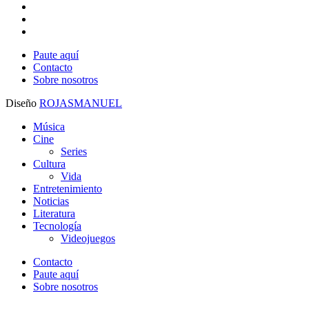
whatsapp
tiktok
threads
Paute aquí
Contacto
Sobre nosotros
Diseño
ROJASMANUEL
Close
Música
Menu
Cine
Series
Cultura
Vida
Entretenimiento
Noticias
Literatura
Tecnología
Videojuegos
Contacto
Paute aquí
Sobre nosotros