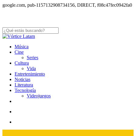
S
google.com, pub-1157132908734156, DIRECT, f08c47fec0942fa0
to
m
co
Close
Search
search
Menu
Música
Cine
Series
Cultura
Vida
Entretenimiento
Noticias
Literatura
Tecnología
Videojuegos
x-
facebook
youtube
instagram
whatsapp
tiktok
twitter
search
Menu