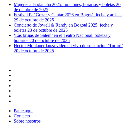
Mujeres a la plancha 2025: funciones, horarios y boletas
20
de octubre de 2025
Festival Pa’ Gozar y Cantar 2026 en Bogotá: fecha y artistas
29 de octubre de 2025
Concierto de Jowell & Randy en Bogotá 2025: fecha y
boletas
23 de octubre de 2025
‘Las brujas de Salem’ en el Teatro Nacional: boletas y
horarios
20 de octubre de 2025
Héctor Montaner lanza video en vivo de su canción ‘Tururú’
20 de octubre de 2025
x-
twitter
facebook
youtube
instagram
whatsapp
tiktok
threads
Paute aquí
Contacto
Sobre nosotros