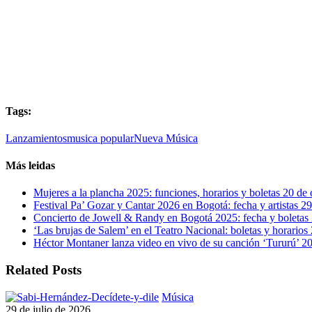
Tags:
Lanzamientos
musica popular
Nueva Música
Más leidas
Mujeres a la plancha 2025: funciones, horarios y boletas
20 de 
Festival Pa’ Gozar y Cantar 2026 en Bogotá: fecha y artistas
29
Concierto de Jowell & Randy en Bogotá 2025: fecha y boletas
‘Las brujas de Salem’ en el Teatro Nacional: boletas y horarios
Héctor Montaner lanza video en vivo de su canción ‘Tururú’
20
Related Posts
Sabi
Música
Hernández
29 de julio de 2026