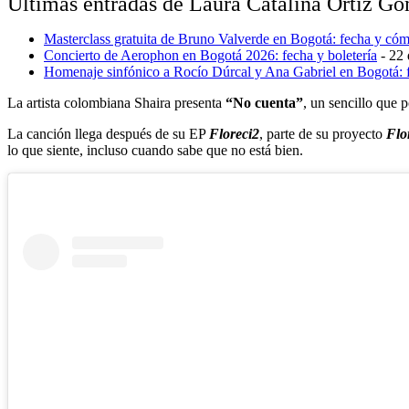
Últimas entradas de Laura Catalina Ortiz 
Masterclass gratuita de Bruno Valverde en Bogotá: fecha y cómo
Concierto de Aerophon en Bogotá 2026: fecha y boletería
- 22 
Homenaje sinfónico a Rocío Dúrcal y Ana Gabriel en Bogotá: f
La artista colombiana Shaira presenta
“No cuenta”
, un sencillo que 
La canción llega después de su EP
Floreci2
, parte de su proyecto
Flo
lo que siente, incluso cuando sabe que no está bien.