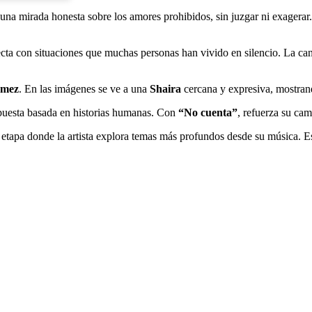
a una mirada honesta sobre los amores prohibidos, sin juzgar ni exagera
necta con situaciones que muchas personas han vivido en silencio. La c
ómez
. En las imágenes se ve a una
Shaira
cercana y expresiva, mostrand
puesta basada en historias humanas. Con
“No cuenta”
, refuerza su ca
na etapa donde la artista explora temas más profundos desde su música. E