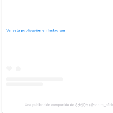
Ver esta publicación en Instagram
Una publicación compartida de S͙H͙A͙I͙R͙A͙ (@shaira_oficia