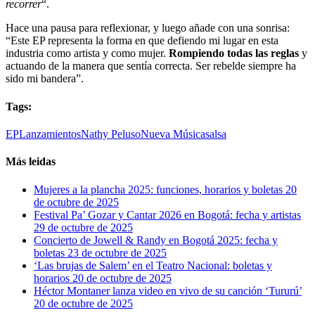
recorrer
“.
Hace una pausa para reflexionar, y luego añade con una sonrisa:
“Este EP representa la forma en que defiendo mi lugar en esta
industria como artista y como mujer.
Rompiendo todas las reglas
y
actuando de la manera que sentía correcta. Ser rebelde siempre ha
sido mi bandera”.
Tags:
EP
Lanzamientos
Nathy Peluso
Nueva Música
salsa
Más leidas
Mujeres a la plancha 2025: funciones, horarios y boletas
20
de octubre de 2025
Festival Pa’ Gozar y Cantar 2026 en Bogotá: fecha y artistas
29 de octubre de 2025
Concierto de Jowell & Randy en Bogotá 2025: fecha y
boletas
23 de octubre de 2025
‘Las brujas de Salem’ en el Teatro Nacional: boletas y
horarios
20 de octubre de 2025
Héctor Montaner lanza video en vivo de su canción ‘Tururú’
20 de octubre de 2025