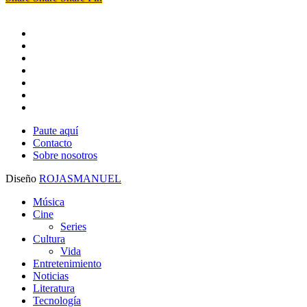
Europa
x-
twitter
facebook
youtube
instagram
whatsapp
tiktok
threads
Paute aquí
Contacto
Sobre nosotros
Diseño
ROJASMANUEL
Close
Música
Menu
Cine
Series
Cultura
Vida
Entretenimiento
Noticias
Literatura
Tecnología