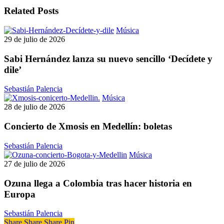
Related Posts
Sabi
Música
Hernández
29 de julio de 2026
lanza
su
Sabi Hernández lanza su nuevo sencillo ‘Decídete y
nuevo
dile’
sencillo
‘Decídete
Sebastián Palencia
y
Concierto
Música
dile’
de
28 de julio de 2026
Xmosis
en
Concierto de Xmosis en Medellín: boletas
Medellín:
boletas
Sebastián Palencia
Ozuna
Música
llega
27 de julio de 2026
a
Colombia
Ozuna llega a Colombia tras hacer historia en
tras
Europa
hacer
historia
Sebastián Palencia
en
Share
Share
Share
Pin