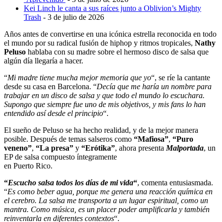
Kei Linch le canta a sus raíces junto a Oblivion’s Mighty
Trash
- 3 de julio de 2026
Años antes de convertirse en una icónica estrella reconocida en todo
el mundo por su radical fusión de hiphop y ritmos tropicales,
Nathy
Peluso
hablaba con su madre sobre el hermoso disco de salsa que
algún día llegaría a hacer.
“
Mi madre tiene mucha mejor memoria que yo
“, se ríe la cantante
desde su casa en Barcelona. “
Decía que me haría un nombre para
trabajar en un disco de salsa y que todo el mundo lo escuchara.
Supongo que siempre fue uno de mis objetivos, y mis fans lo han
entendido así desde el principio
“.
El sueño de Peluso se ha hecho realidad, y de la mejor manera
posible. Después de temas salseros como
“Mafiosa”
,
“Puro
veneno”
,
“La presa”
y
“Erótika”
, ahora presenta
Malportada
, un
EP de salsa compuesto íntegramente
en Puerto Rico.
“
Escucho salsa todos los días de mi vida
“
, comenta entusiasmada.
“
Es como beber agua, porque me genera una reacción química en
el cerebro. La salsa me transporta a un lugar espiritual, como un
mantra. Como música, es un placer poder amplificarla y también
reinventarla en diferentes contextos
“.