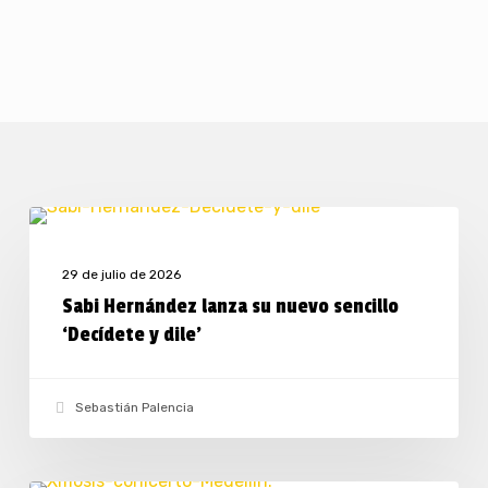
Sabi
MÚSICA
Hernández
29 de julio de 2026
lanza
Sabi Hernández lanza su nuevo sencillo
su
‘Decídete y dile’
nuevo
sencillo
Sebastián Palencia
‘Decídete
y