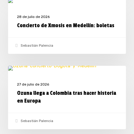
Concierto
dile’
MÚSICA
de
28 de julio de 2026
Xmosis
Concierto de Xmosis en Medellín: boletas
en
Medellín:
Sebastián Palencia
boletas
Ozuna
MÚSICA
llega
27 de julio de 2026
a
Ozuna llega a Colombia tras hacer historia
Colombia
en Europa
tras
hacer
Sebastián Palencia
historia