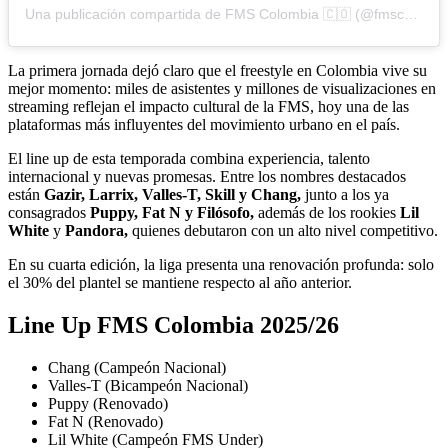
Una publicación compartida de FMS Colombia 🇨🇴 (@fmscolombiaoficial)
La primera jornada dejó claro que el freestyle en Colombia vive su
mejor momento: miles de asistentes y millones de visualizaciones en
streaming reflejan el impacto cultural de la FMS, hoy una de las
plataformas más influyentes del movimiento urbano en el país.
El line up de esta temporada combina experiencia, talento
internacional y nuevas promesas. Entre los nombres destacados
están
Gazir, Larrix, Valles-T, Skill y Chang,
junto a los ya
consagrados
Puppy, Fat N y Filósofo,
además de los rookies
Lil
White
y
Pandora,
quienes debutaron con un alto nivel competitivo.
En su cuarta edición, la liga presenta una renovación profunda: solo
el 30% del plantel se mantiene respecto al año anterior.
Line Up FMS Colombia 2025/26
Chang (Campeón Nacional)
Valles-T (Bicampeón Nacional)
Puppy (Renovado)
Fat N (Renovado)
Lil White (Campeón FMS Under)