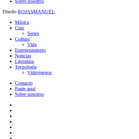
Sobre nosotros
Diseño
ROJASMANUEL
Close
Música
Menu
Cine
Series
Cultura
Vida
Entretenimiento
Noticias
Literatura
Tecnología
Videojuegos
Contacto
Paute aquí
Sobre nosotros
x-
twitter
facebook
youtube
instagram
threads
whatsapp
tiktok