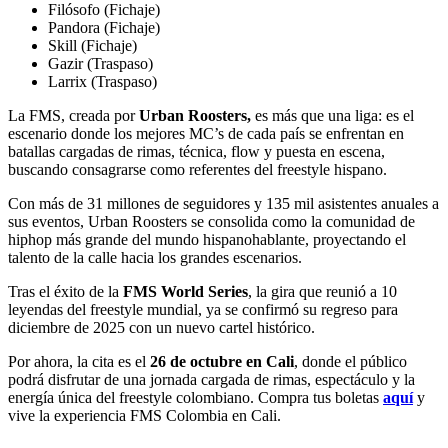
Filósofo (Fichaje)
Pandora (Fichaje)
Skill (Fichaje)
Gazir (Traspaso)
Larrix (Traspaso)
La FMS, creada por
Urban Roosters,
es más que una liga: es el
escenario donde los mejores MC’s de cada país se enfrentan en
batallas cargadas de rimas, técnica, flow y puesta en escena,
buscando consagrarse como referentes del freestyle hispano.
Con más de 31 millones de seguidores y 135 mil asistentes anuales a
sus eventos, Urban Roosters se consolida como la comunidad de
hiphop más grande del mundo hispanohablante, proyectando el
talento de la calle hacia los grandes escenarios.
Tras el éxito de la
FMS World Series
, la gira que reunió a 10
leyendas del freestyle mundial, ya se confirmó su regreso para
diciembre de 2025 con un nuevo cartel histórico.
Por ahora, la cita es el
26 de octubre en Cali
, donde el público
podrá disfrutar de una jornada cargada de rimas, espectáculo y la
energía única del freestyle colombiano. Compra tus boletas
aquí
y
vive la experiencia FMS Colombia en Cali.