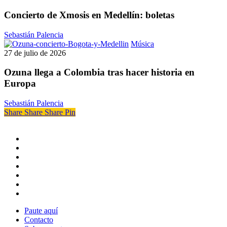
Xmosis
en
Concierto de Xmosis en Medellín: boletas
Medellín:
boletas
Sebastián Palencia
Ozuna
Música
llega
27 de julio de 2026
a
Colombia
Ozuna llega a Colombia tras hacer historia en
tras
Europa
hacer
historia
Sebastián Palencia
en
Share
Share
Share
Pin
Europa
x-
twitter
facebook
youtube
instagram
whatsapp
tiktok
threads
Paute aquí
Contacto