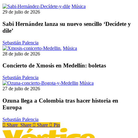
Sabi
Música
Hernández
29 de julio de 2026
lanza
su
Sabi Hernández lanza su nuevo sencillo ‘Decídete y
nuevo
dile’
sencillo
‘Decídete
Sebastián Palencia
y
Concierto
Música
dile’
de
28 de julio de 2026
Xmosis
en
Concierto de Xmosis en Medellín: boletas
Medellín:
boletas
Sebastián Palencia
Ozuna
Música
llega
27 de julio de 2026
a
Colombia
Ozuna llega a Colombia tras hacer historia en
tras
Europa
hacer
historia
Sebastián Palencia
en
Share
Share
Share
Pin
Europa