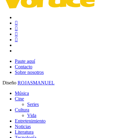
x-
twitter
facebook
youtube
instagram
whatsapp
tiktok
threads
Paute aquí
Contacto
Sobre nosotros
Diseño
ROJASMANUEL
Close
Música
Menu
Cine
Series
Cultura
Vida
Entretenimiento
Noticias
Literatura
Tecnología