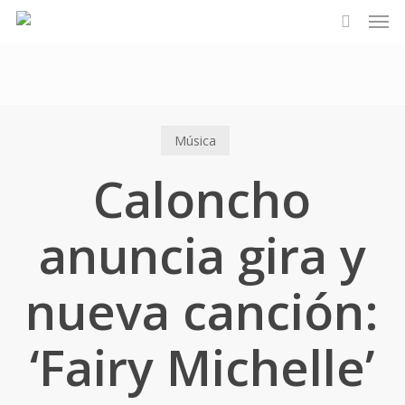
Men
Skip
google.com, pub-1157132908734156, DIRECT, f08c47fec0942fa0
to
search
main
content
Música
Caloncho
anuncia gira y
nueva canción:
‘Fairy Michelle’