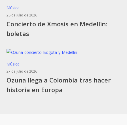
y
Concierto
Música
dile’
de
28 de julio de 2026
Concierto de Xmosis en Medellín:
Xmosis
en
boletas
Medellín:
boletas
Ozuna
Música
llega
27 de julio de 2026
Ozuna llega a Colombia tras hacer
a
Colombia
historia en Europa
tras
hacer
historia
en
Europa