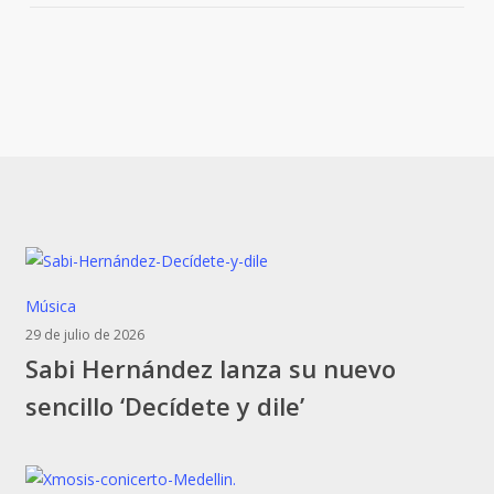
Sabi
Música
Hernández
29 de julio de 2026
Sabi Hernández lanza su nuevo
lanza
su
sencillo ‘Decídete y dile’
nuevo
sencillo
‘Decídete